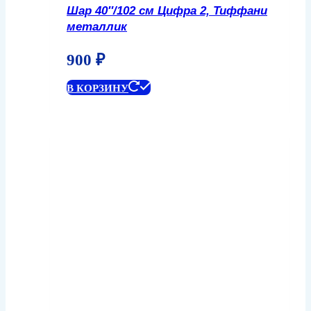
Шар 40″/102 см Цифра 2, Тиффани
металлик
900
₽
В КОРЗИНУ