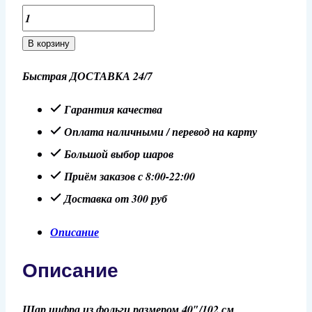
Количество
товара
В корзину
Шар
Быстрая ДОСТАВКА 24/7
40"/102
см
Гарантия качества
Цифра
Оплата наличными / перевод на карту
1,
Большой выбор шаров
Красный
Приём заказов с 8:00-22:00
металлик
Доставка от 300 руб
Описание
Описание
Шар цифра из фольги размером 40″/102 см