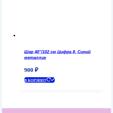
Шар 40″/102 см Цифра 8, Синий
металлик
900
₽
В КОРЗИНУ