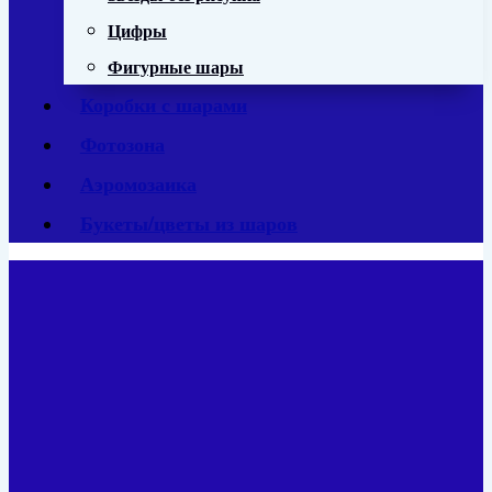
Цифры
Фигурные шары
Коробки с шарами
Фотозона
Аэромозаика
Букеты/цветы из шаров