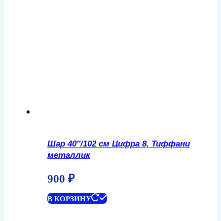
Шар 40″/102 см Цифра 8, Тиффани
металлик
900
₽
В КОРЗИНУ