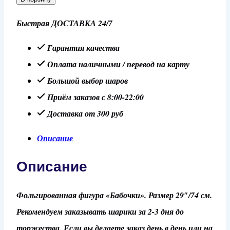
Шар
Быстрая ДОСТАВКА 24/7
29"/74
см
Гарантия качества
Фигура
Оплата наличными / перевод на карту
"Бабочки"
Большой выбор шаров
розовый
Приём заказов с 8:00-22:00
Доставка от 300 руб
Описание
Описание
Фольгированная фигура «Бабочки». Размер 29″/74 см.
Рекомендуем заказывать шарики за 2-3 дня до
торжества. Если вы делаете заказ день в день или на