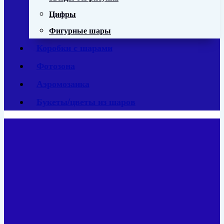
Цифры
Фигурные шары
Коробки с шарами
Фотозона
Аэромозаика
Букеты/цветы из шаров