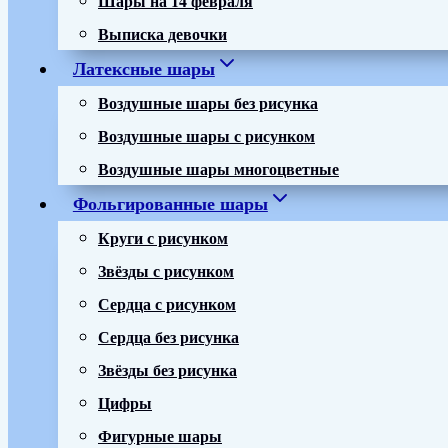
Выписка девочки
Латексные шары
Воздушные шары без рисунка
Воздушные шары с рисунком
Воздушные шары многоцветные
Фольгированные шары
Круги с рисунком
Звёзды с рисунком
Сердца с рисунком
Сердца без рисунка
Звёзды без рисунка
Цифры
Фигурные шары