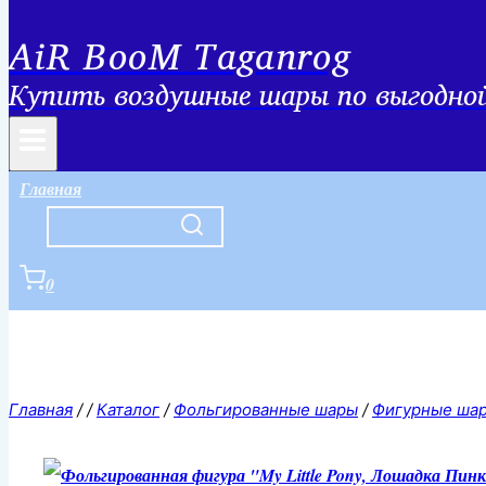
AiR BooM Taganrog
Купить воздушные шары по выгодной 
Главная
0
Главная
/
/
Каталог
/
Фольгированные шары
/
Фигурные ша