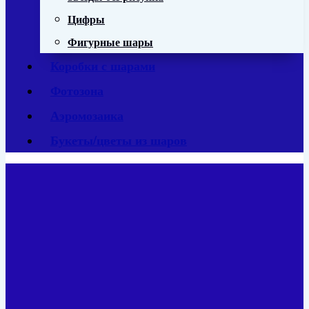
Цифры
Фигурные шары
Коробки с шарами
Фотозона
Аэромозаика
Букеты/цветы из шаров