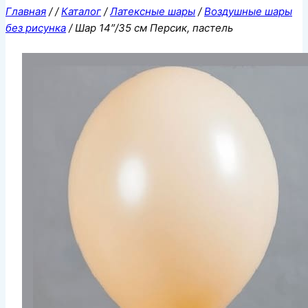
Главная
/
/
Каталог
/
Латексные шары
/
Воздушные шары
без рисунка
/
Шар 14″/35 см Персик, пастель