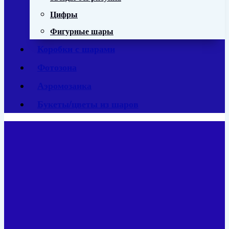
Цифры
Фигурные шары
Коробки с шарами
Фотозона
Аэромозаика
Букеты/цветы из шаров