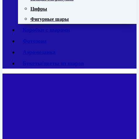
Цифры
Фигурные шары
Коробки с шарами
Фотозона
Аэромозаика
Букеты/цветы из шаров