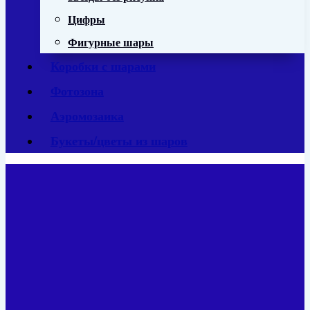
Цифры
Фигурные шары
Коробки с шарами
Фотозона
Аэромозаика
Букеты/цветы из шаров