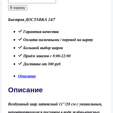
товара
В корзину
Шар
Быстрая ДОСТАВКА 24/7
11"/28
см
Гарантия качества
Агат,
Оплата наличными / перевод на карту
зелёно-
Большой выбор шаров
красный
Приём заказов с 8:00-22:00
Доставка от 300 руб
Описание
Описание
Воздушный шар латексный 11″/28 см с уникальным,
неповторяющимся рисунком в виде зелёно-красных